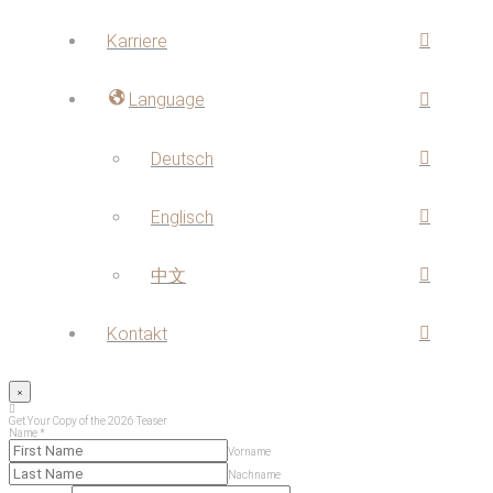
Karriere
Language
Deutsch
Englisch
中文
Kontakt
Get Your Copy of the 2026 Teaser
Name
*
Vorname
Nachname
Agreement