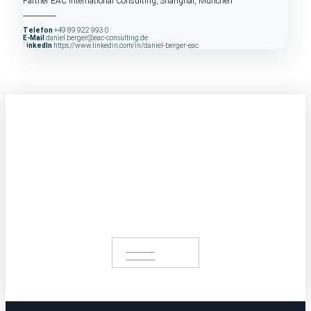
Partner EAC International Consulting, Shanghai, München
Telefon
+49 89 922 993 0
E-Mail
daniel.berger@eac-consulting.de
LinkedIn
https://www.linkedin.com/in/daniel-berger-eac
Get in touch with us.
Profit from our extensive portfolio
START A
PROJECT