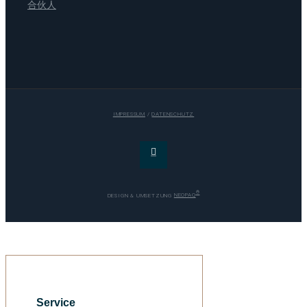
合伙人
IMPRESSUM
/
DATENSCHUTZ
®
DESIGN & UMSETZUNG
NEOPAQ
Service