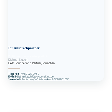
Ihr Ansprechpartner
Profit from our extensive portfolio
Dietmar Kusch
EAC Founder and Partner, München
Telefon
+49 89 922 993 0
E-Mail
dietmar.kusch@eac-consulting.de
LinkedIn
linkedin.com/in/dietmar-kusch-360798153/