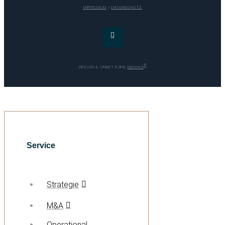
IMPRESSUM
/
DATENSCHUTZ
®
DESIGN & UMSETZUNG
NEOPAQ
Service
Strategie
M&A
Operational