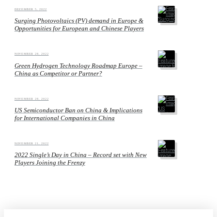
DEZEMBER 5, 2022
Surging Photovoltaics (PV) demand in Europe &
Opportunities for European and Chinese Players
NOVEMBER 28, 2022
Green Hydrogen Technology Roadmap Europe –
China as Competitor or Partner?
NOVEMBER 28, 2022
US Semiconductor Ban on China & Implications
for International Companies in China
NOVEMBER 21, 2022
2022 Single’s Day in China – Record set with New
Players Joining the Frenzy