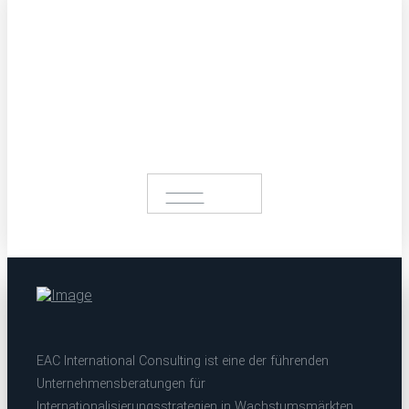
Get in touch with us.
Profit from our extensive portfolio
START A
PROJECT
EAC International Consulting ist eine der führenden
Unternehmensberatungen für
Internationalisierungsstrategien in Wachstumsmärkten.