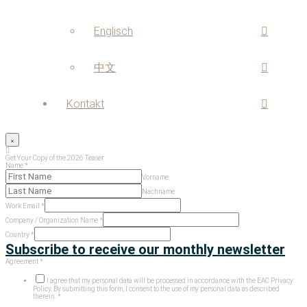
Englisch
中文
Kontakt
Get Your Copy of the 2026 Teaser
Name
*
Vorname
Nachname
Work Email
*
Company / Organization Name
*
Country
*
Subscribe to receive our monthly newsletter
Checkboxes
Agreement
*
Organization
Company
I agree that my personal data will be processed in accordance with the EAC Privacy
Policy. By submitting this form, I consent to the use of my personal data as described
therein.
*